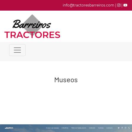
info@tractoresbarreiros.com |
|
Museos