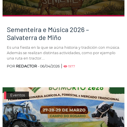
Sementeira e Música 2026 –
Salvaterra de Miño
Es una fiesta en la que se aúna historia y tradición con música.
Además se realizan distintas actividades, como por ejemplo
una ruta en tractor....
|
POR
REDACTOR
- 06/04/2026
1977
Eventos