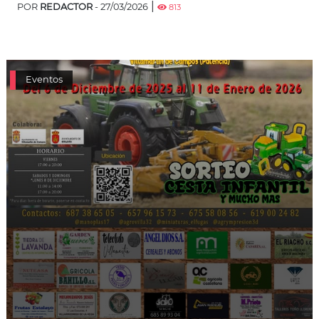
|
POR
REDACTOR
- 27/03/2026
813
Eventos