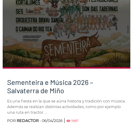
Sementeira e Música 2026 –
Salvaterra de Miño
Es una fiesta en la que se aúna historia y tradición con música.
Además se realizan distintas actividades, como por ejemplo
una ruta en tractor....
|
POR
REDACTOR
- 06/04/2026
1987