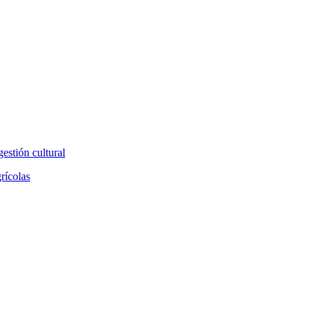
estión cultural
grícolas