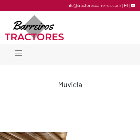
info@tractoresbarreiros.com |
|
Muvicla