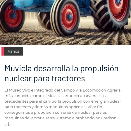
Varios
Muvicla desarrolla la propulsión
nuclear para tractores
El Museo Vivo e Integrado del Campo y la Locomoción Agraria,
más conocido como el Muvicla, anunció un avance sin
precedentes para el campo: la propulsión con energía nuclear
para tractores y demás máquinas agrícolas. «Por fin
conseguimos a propulsión con enerxía nuclear para as
máquinas de labrar a Terra. Estámola probando no Fordson F
[…]...