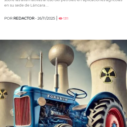
en su sede de Láncara....
|
POR
REDACTOR
- 26/11/2025
1311