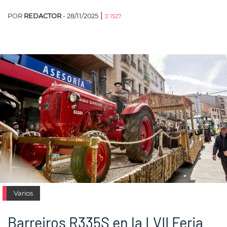
|
POR
REDACTOR
- 28/11/2025
1527
Varios
Barreiros R335S en la LVII Feria