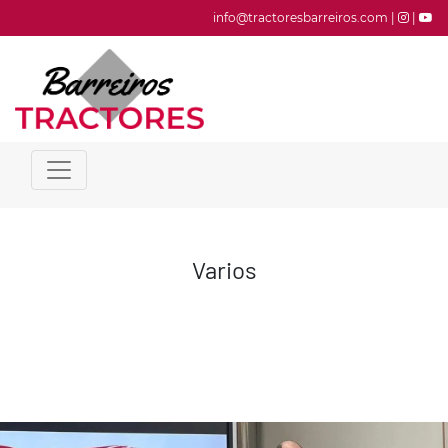
info@tractoresbarreiros.com |
|
Varios