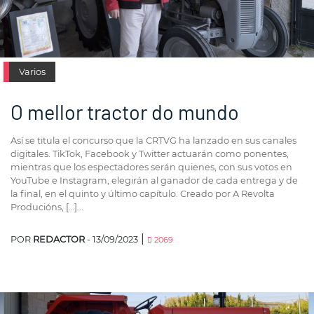
Varios
O mellor tractor do mundo
Así se titula el concurso que la CRTVG ha lanzado en sus canales
digitales. TikTok, Facebook y Twitter actuarán como ponentes,
mientras que los espectadores serán quienes, con sus votos en
YouTube e Instagram, elegirán al ganador de cada entrega y de
la final, en el quinto y último capítulo. Creado por A Revolta
Producións, […]...
|
POR
REDACTOR
- 13/09/2023
2069